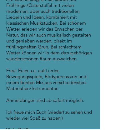
Frühlings-/Osterstaffel mit vielen
modernen, aber auch traditionellen
Liedern und Ideen, kombiniert mit
klassischen Musikstücken. Bei schönem
Wetter erleben wir das Erwachen der
Natur, das wir auch musikalisch gestalten
und genießen werden, direkt im
frühlingshaften Grün. Bei schlechtem
Wetter können wir in dem dazugehörigen
wunderschönen Raum ausweichen.
Freut Euch u.a. auf Lieder,
Bewegungsspiele, Bodypercussion und
einem bunten Mix aus verschiedensten
Materialien/Instrumenten.
Anmeldungen sind ab sofort möglich.
Ich freue mich Euch (wieder) zu sehen und
wieder viel Spaß zu haben:)
Viele Grüße
Sandra Wolters