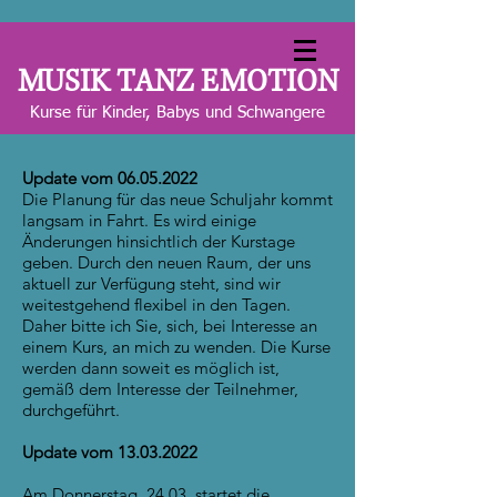
MUSIK TANZ EMOTION
Kurse für Kinder, Babys und Schwangere
Update vom
06.05.2022
Die Planung für das neue Schuljahr kommt
langsam in Fahrt. Es wird einige
Änderungen hinsichtlich der Kurstage
geben. Durch den neuen Raum, der uns
aktuell zur Verfügung steht, sind wir
weitestgehend flexibel in den Tagen.
Daher bitte ich Sie, sich, bei Interesse an
einem Kurs, an mich zu wenden. Die Kurse
werden dann soweit es möglich ist,
gemäß dem Interesse der Teilnehmer,
durchgeführt.
Update vom
13.03.2022
Am Donnerstag, 24.03. startet die